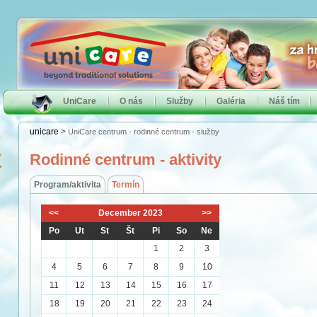
UniCare
O nás
Služby
Galéria
Náš tím
unicare
>
UniCare centrum - rodinné centrum - služby
Rodinné centrum - aktivity
Program/aktivita
Termín
<<
December 2023
>>
Po
Ut
St
Št
Pi
So
Ne
1
2
3
4
5
6
7
8
9
10
11
12
13
14
15
16
17
18
19
20
21
22
23
24