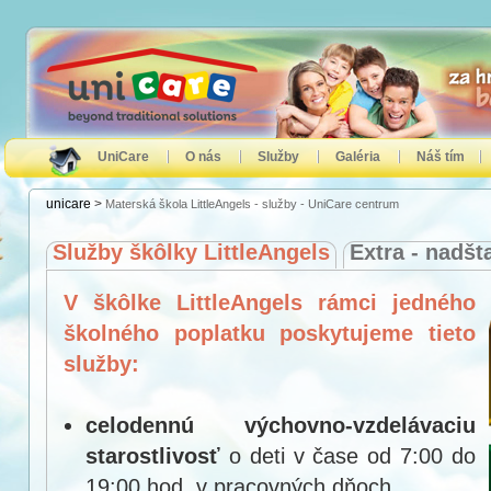
UniCare
O nás
Služby
Galéria
Náš tím
unicare
>
Materská škola LittleAngels - služby - UniCare centrum
Služby škôlky LittleAngels
Extra - nadš
V škôlke LittleAngels rámci jedného
školného poplatku poskytujeme tieto
služby:
celodennú výchovno-vzdelávaciu
starostlivosť
o deti v čase od 7:00 do
19:00 hod. v pracovných dňoch