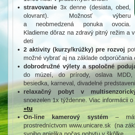
stravovanie
3x denne (desiata, obed,
olovrant). Možnosť výberu
a neobmedzená ponuka ovocia.
Kladieme dôraz na zdravý pitný režim a 
deti
2 aktivity (kurzy/krúžky) pre rozvoj
pot
možné vybrať aj na základe odporúčania
dobrodružné výlety a spoločné poduj
do múzeí, do prírody, oslava MDD,
besiedka, karneval, divadelné predstaveni
relaxačný pobyt v multisenzorick
snoezelen 1x týždenne. Viac informácii o 
»tu
On-line kamerový systém
– máte
prostredníctvom www.unicare.sk (na zákl
svojho anjelika počas pobytu v škôlke