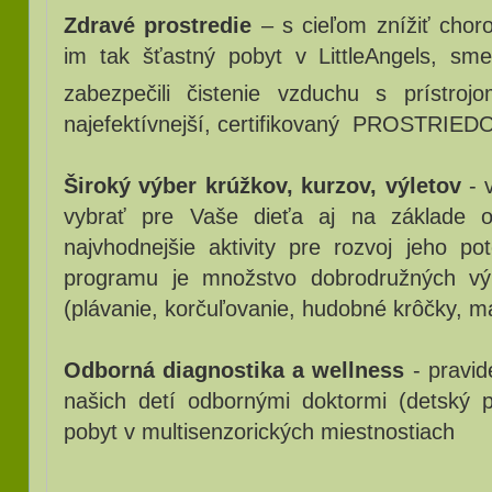
Zdravé prostredie
– s cieľom znížiť chor
im tak šťastný pobyt v LittleAngels, sme
zabezpečili čistenie vzduchu s prístrojo
najefektívnejší, certifikovaný PROSTR
Široký výber krúžkov, kurzov, výletov
- 
vybrať pre Vaše dieťa aj na základe o
najvhodnejšie aktivity pre rozvoj jeho p
programu je množstvo dobrodružných vý
(plávanie, korčuľovanie, hudobné krôčky, ma
Odborná diagnostika a wellness
- pravid
našich detí odbornými doktormi (detský p
pobyt v multisenzorických miestnostiach