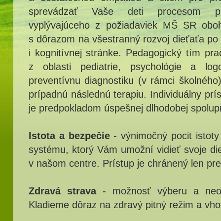
sprevádzať Vaše deti procesom pre
vyplývajúceho z požiadaviek MŠ SR obo
s dôrazom na všestranný rozvoj dieťaťa po 
i kognitívnej stránke. Pedagogický tím pra
z oblasti pediatrie, psychológie a log
preventívnu diagnostiku (v rámci školnéh
prípadnú následnú terapiu. Individuálny pr
je predpokladom úspešnej dlhodobej spolup
Istota a bezpečie
- výnimočný pocit istot
systému, ktorý Vám umožní vidieť svoje di
v našom centre. Prístup je chránený len pre 
Zdravá strava
- možnosť výberu a neo
Kladieme dôraz na zdravý pitný režim a vho