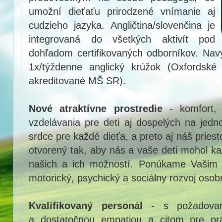
umožní dieťaťu prirodzené vnímanie aj
cudzieho jazyka. Angličtina/slovenčina je
integrovaná do všetkých aktivít pod
dohľadom certifikovaných odborníkov. Nav
1x/týždenne anglický krúžok (Oxfordské
akreditované MŠ SR).
Nové atraktívne prostredie
- komfort,
vzdelávania pre deti aj dospelých na je
srdce pre každé dieťa, a preto aj náš priest
otvorený tak, aby nás a vaše deti mohol k
našich a ich možností. Ponúkame Vašim d
motorický, psychický a sociálny rozvoj osobn
Kvalifikovaný personál
- s požadovan
a dostatočnou empatiou a citom pre pr