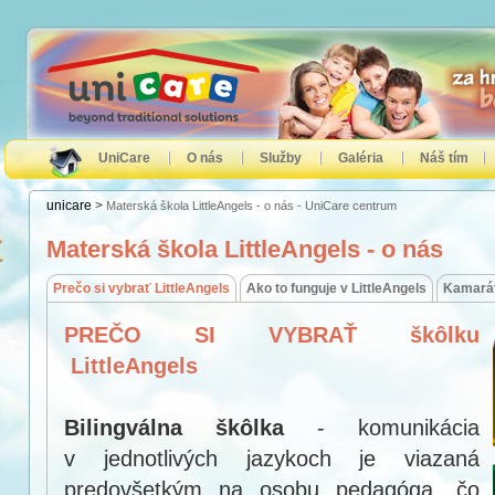
UniCare
O nás
Služby
Galéria
Náš tím
unicare
>
Materská škola LittleAngels - o nás - UniCare centrum
Materská škola LittleAngels - o nás
Prečo si vybrať LittleAngels
Ako to funguje v LittleAngels
Kamarát
PREČO SI VYBRAŤ škôlku
LittleAngels
Bilingválna škôlka
- komunikácia
v jednotlivých jazykoch je viazaná
predovšetkým na osobu pedagóga, čo