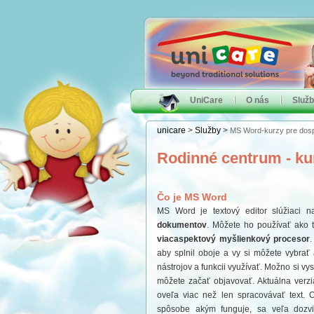
UniCare
O nás
Služ
unicare
>
Služby
>
MS Word-kurzy pre dos
Rodinné centrum - ku
Čo je MS Word
MS Word je textový editor slúžiaci 
dokumentov
. Môžete ho používať ako t
viacaspektový myšlienkový procesor
.
aby splnil oboje a vy si môžete vybrať
nástrojov a funkcii využívať. Možno si vy
môžete začať objavovať. Aktuálna verzi
oveľa viac než len spracovávať text
spôsobe akým funguje, sa veľa dozvi