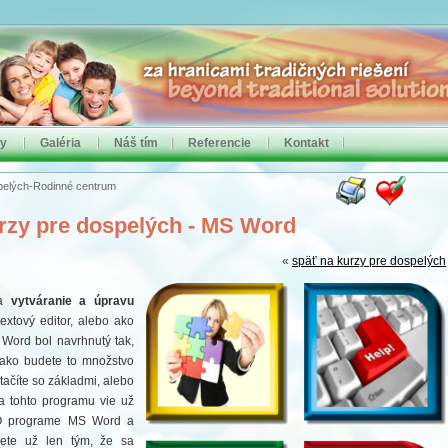
by
Galéria
Náš tím
Referencie
Kontakt
pelých-Rodinné centrum
rzy pre dospelých - MS Word
«
späť na kurzy pre dospelých
na
vytváranie a úpravu
extový editor, alebo ako
 Word bol navrhnutý tak,
 ako budete to množstvo
stačíte so základmi, alebo
a tohto programu vie už
. O programe MS Word a
ete už len tým, že sa