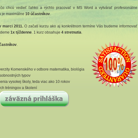
o chcú vedieť ľahko a rýchlo pracovať v MS Word a vytvárať profesionálne
u je maximálne
10 účastníkov
.
v marci 2011.
O začatí kurzu ako aj konkrétnom termíne Vás budeme informovať
budeme
1x týždenne
. 1 kurz obsahuje
4 stretnutia
.
častníkov
.
verzity Komenského v odbore matematika, biológia
sobnostných typov
nia vysokej školy, teda viac ako 10 rokov
h tréningov a školení