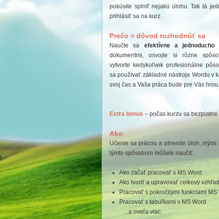
pokúsite splniť nejakú úlohu. Tak tá jed
prihlásiť sa na kurz.
Prečo = dôvod rozhodnúť sa
Naučte sa
efektívne a jednoducho
v
dokumentmi, osvojte si rôzne spôs
vytvorte kedykoľvek profesionálne pôs
sa používať základné nástroje Wordu v ka
svoj čas a Vaša práca bude pre Vás hrou
Extra bonus
– počas kurzu sa bezplatne
Ako
Učenie sa prácou a plnením úloh, inými
týmto spôsobom môžete naučiť:
Ako začať pracovať s MS Word
Ako tvoriť a upravovať celkový vzhľ
Pracovať s pokročilými funkciami MS
Pracovať s tabuľkami v MS Word
...a oveľa viac.