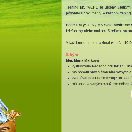
Tréning MS WORD je určený všetkým č
pôsobiace dokumenty. V každom tréning
Podmienky:
Kurzy MS Word
otvárame 
telefonicky alebo mailom. Stretávať sa 
V každom kurze je maximálny počet
10 ú
S kým
Mgr. Mária Marková
vyštudovala Pedagogickú fakultu Uni
má bohatú prax s školením rôznych o
vzdelávaniu a HR sa venuje od skonče
má absolvovaných množstvo odbornýc