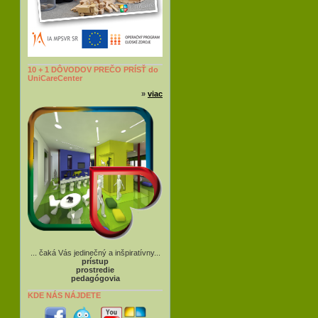
10 + 1 DÔVODOV PREČO PRÍSŤ do
UniCareCenter
»
viac
... čaká Vás jedinečný a inšpiratívny...
prístup
prostredie
pedagógovia
KDE NÁS NÁJDETE