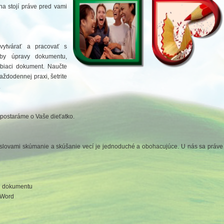
na stojí práve pred vami
ytvárať a pracovať s
oby úpravy dokumentu,
obiaci dokument. Naučte
ždodennej praxi, šetrite
.
 postaráme o Vaše dieťatko.
 slovami skúmanie a skúšanie vecí je jednoduché a obohacujúce. U nás sa práve
ad dokumentu
 Word