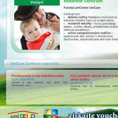
Rodinné centrum
Vstúpiť
FamilyCareCenter UniCare
Centrum pre:
aktívne rodiny
hľadajúce možnosti na
trávenie voľného času so svojimi deťmi,
moderné tehuľky
– kurzy gravidjógy,
pilates, zumba, fitlopty, predpôrodná prípr
odborné poradestvo ...
večne zanepráznených rodičov
–
opatrovanie detí, pomoc v domácnosti,
doučovanie, doprevádzanie detí kam treba.
UniCare Centrum odporúča
Predsavzatia a sny nejednej matky
Ako zvládnuť nástup dieťaťa do 
01.01.2016 00:00
alebo škôlky
chcem si viac dopriať, viac spať, viac
20.08.2015 22:00
dôverovať, viac...
overené tipy na bezstresový nás
škôlky...