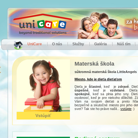
UniCare
O nás
Služby
Galéria
Náš tím
Materská škola
súkromná materská škola LittleAngels
Miesto, kde je dieťa dieťaťom
Dieťa je
šťastné
, keď je
zdravé
. Dieť
úspešné
, keď je
vzdelané
. Dieťa
spokojné
, keď sa plnia jeho sny. Dieť
osobnosť, keď je pre niekoho dôležité. Zá
Vám na svojom dieťati a preto hľa
bezpečné a skutočné miesto pre jeho de
svet? Tak ste ho práve našli...
vstúpte
:)
Vstúpiť