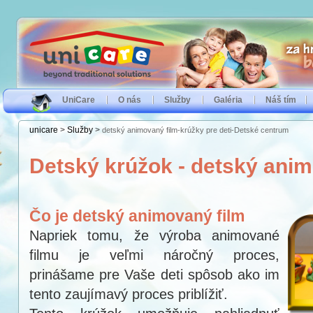
UniCare
O nás
Služby
Galéria
Náš tím
unicare
>
Služby
>
detský animovaný film-krúžky pre deti-Detské centrum
Detský krúžok - detský anim
Čo je detský animovaný film
Napriek tomu, že výroba animované
filmu je veľmi náročný proces,
prinášame pre Vaše deti spôsob ako im
tento zaujímavý proces priblížiť.