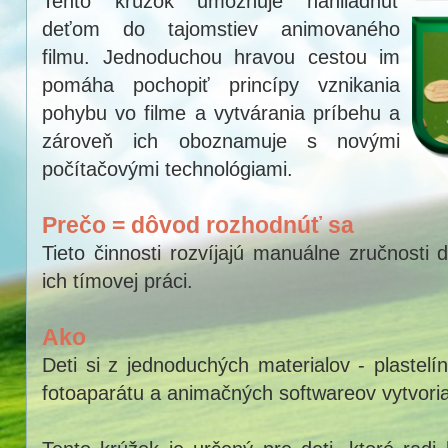
Tento krúžok umožňuje nahliadnuť
deťom do tajomstiev animovaného
filmu. Jednoduchou hravou cestou im
pomáha pochopiť princípy vznikania
pohybu vo filme a vytvárania príbehu a
zároveň ich oboznamuje s novými
počítačovými technológiami.
Prečo = dôvod rozhodnúť sa
Tieto činnosti rozvíjajú manuálne zručnosti 
ich tímovej práci.
Ako
Deti si z jednoduchých materialov - plastelí
fotoaparátu a animačných softwareov vytvoria 