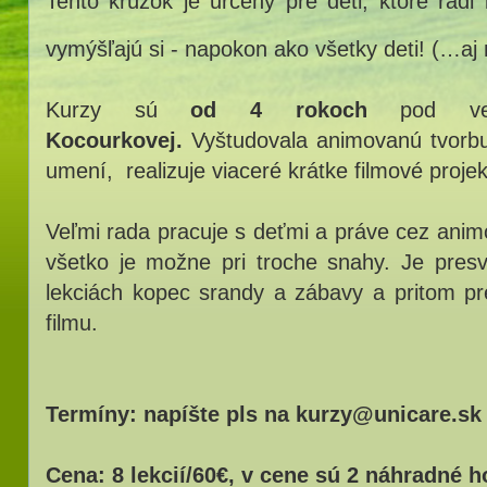
Tento krúžok je určený pre deti, ktoré radi 
vymýšľajú si - napokon ako všetky deti! (…aj 
Kurzy sú
od 4 rokoch
pod ved
Kocourkovej.
Vyštudovala animovanú tvorb
umení, realizuje viaceré krátke filmové projek
Veľmi rada pracuje s deťmi a práve cez anim
všetko je možne pri troche snahy. Je presve
lekciách kopec srandy a zábavy a pritom p
filmu.
Termíny: napíšte pls na kurzy@unicare.sk
Cena: 8 lekcií/60€, v cene sú 2 náhradné h