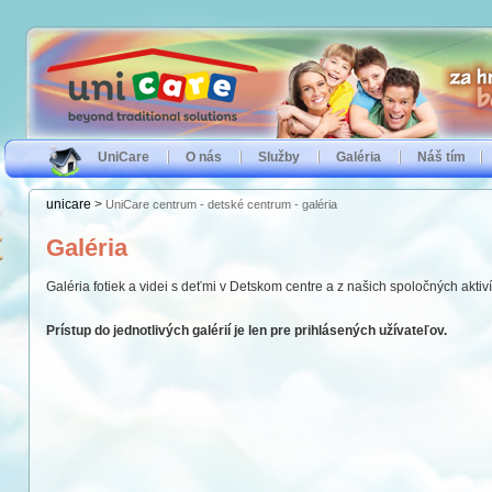
UniCare
O nás
Služby
Galéria
Náš tím
unicare
>
UniCare centrum - detské centrum - galéria
Galéria
Galéria fotiek a videi s deťmi v Detskom centre a z našich spoločných aktiví
Prístup do jednotlivých galérií je len pre prihlásených užívateľov.