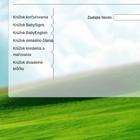
Krúžok korčuľovania
Zadajte heslo:
Krúžok BabySigns
Krúžok BabyEnglish
Krúžok detského čítania
Krúžok kreslenia a
maľovania
Krúžok divadelné
krôčky